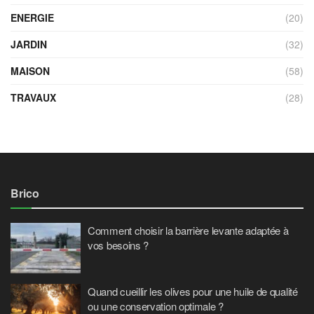
ENERGIE
(20)
JARDIN
(32)
MAISON
(58)
TRAVAUX
(28)
Brico
Comment choisir la barrière levante adaptée à
vos besoins ?
Quand cueillir les olives pour une huile de qualité
ou une conservation optimale ?